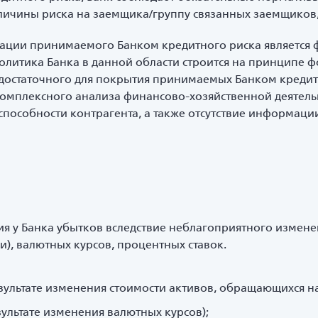
ичины риска на заемщика/группу связанных заемщиков,
ции принимаемого Банком кредитного риска является 
олитика Банка в данной области строится на принципе
достаточного для покрытия принимаемых Банком кредитн
комплексного анализа финансово-хозяйственной деятель
способности контрагента, а также отсутствие информации
ия у Банка убытков вследствие неблагоприятного измен
и), валютных курсов, процентных ставок.
езультате изменения стоимости активов, обращающихся н
зультате изменения валютных курсов);