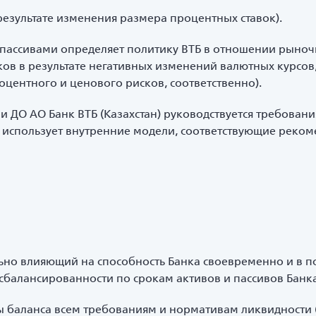
результате изменения размера процентных ставок).
пассивами определяет политику ВТБ в отношении рыноч
в в результате негативных изменений валютных курсов,
роцентного и ценового рисков, соответственно).
ДО АО Банк ВТБ (Казахстан) руководствуется требован
использует внутренние модели, соответствующие реком
льно влияющий на способность Банка своевременно и в 
сбалансированности по срокам активов и пассивов Банка
ы баланса всем требованиям и нормативам ликвидности