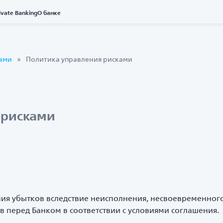
ivate Banking
О банке
ами
Политика управления рисками
 рисками
ния убытков вследствие неисполнения, несвоевременног
 перед Банком в соответствии с условиями соглашения.