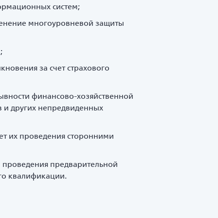
ормационных систем;
менение многоуровневой защиты
;
кновения за счет страхового
рывности финансово-хозяйственной
в и других непредвиденных
чет их проведения сторонними
 и проведения предварительной
го квалификации.