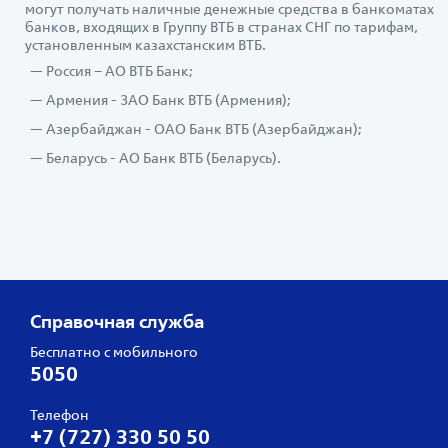
могут получать наличные денежные средства в банкоматах
банков, входящих в Группу ВТБ в странах СНГ по тарифам,
установленным казахстанским ВТБ.
Россия – АО ВТБ Банк;
Армения - ЗАО Банк ВТБ (Армения);
Азербайджан - ОАО Банк ВТБ (Азербайджан);
Беларусь - АО Банк ВТБ (Беларусь).
Справочная служба
Бесплатно с мобильного
5050
Телефон
+7 (727) 330 50 50