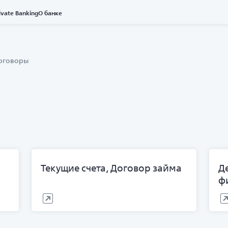
ivate Banking
О банке
оговоры
Текущие счета, Договор займа
Д
ф