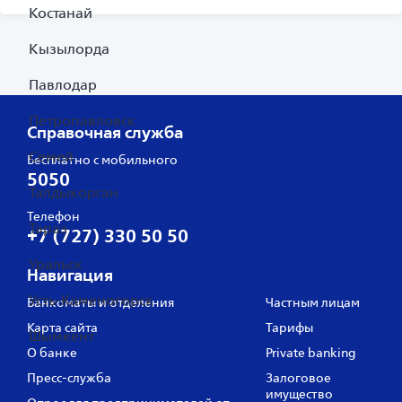
Костанай
Кызылорда
Павлодар
Петропавловск
Справочная служба
Семей
Бесплатно с мобильного
5050
Талдыкорган
Телефон
Тараз
+7 (727) 330 50 50
Уральск
Навигация
Усть-Каменогорск
Банкоматы и отделения
Частным лицам
Карта сайта
Тарифы
Шымкент
О банке
Private banking
Пресс‑служба
Залоговое
имущество