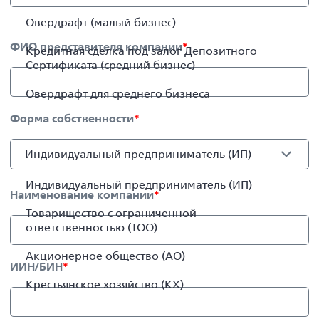
Овердрафт (малый бизнес)
ФИО представителя компании
*
Кредитная сделка под залог Депозитного
Сертификата (средний бизнес)
Овердрафт для среднего бизнеса
Форма собственности
*
Индивидуальный предприниматель (ИП)
Индивидуальный предприниматель (ИП)
Наименование компании
*
Товарищество с ограниченной
ответственностью (ТОО)
Акционерное общество (АО)
ИИН/БИН
*
Крестьянское хозяйство (КХ)