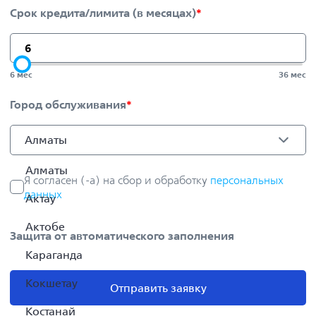
Срок кредита/лимита (в месяцах)
*
6
мес
36
мес
Город обслуживания
*
Алматы
Алматы
Я согласен (-а) на сбор и обработку
персональных
данных
Актау
Актобе
Защита от автоматического заполнения
Караганда
Кокшетау
Отправить заявку
Костанай