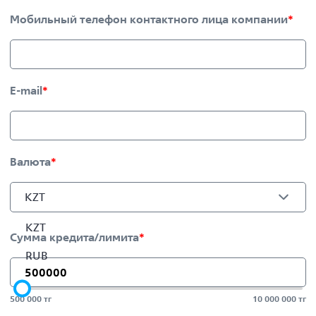
Мобильный телефон контактного лица компании
*
E-mail
*
Валюта
*
KZT
KZT
Сумма кредита/лимита
*
RUB
500 000
тг
10 000 000
тг