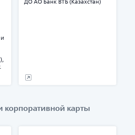
ДО АО Банк ВТБ (Казахстан)
 и
),
.
и корпоративной карты