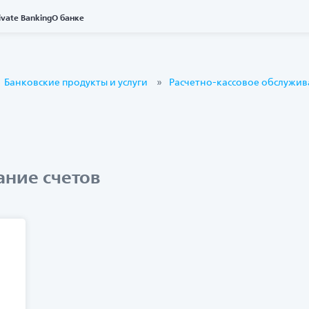
ivate Banking
О банке
Банковские продукты и услуги
Расчетно-кассовое обслужи
ание счетов