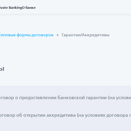
ivate Banking
О банке
Типовые формы договоров
Гарантии/Аккредитивы
ы
говор о предоставлении банковской гарантии (на услов
говор об открытии аккредитива (на условиях договора 