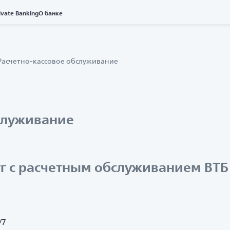
ivate Banking
О банке
Расчетно-кассовое обслуживание
служивание
г с расчетным обслуживанием ВТБ
/7