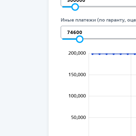
Иные платежи (по гаранту, оце
-100,000
250,000
-50,000
200,000
150,000
100,000
100,000
50,000