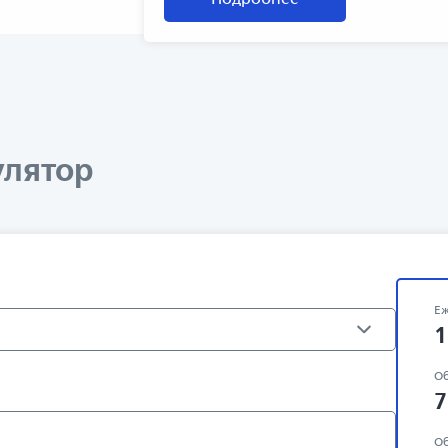
улятор
Еж
1
Об
7
Об