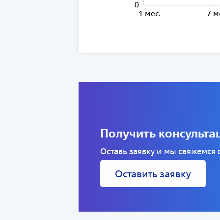
0
11 мес.
16 мес.
21 мес.
26 мес.
36 мес.
6 мес.
1 мес.
7 м
Получить консульт
Оставь заявку и мы свяжемся
Оставить заявку