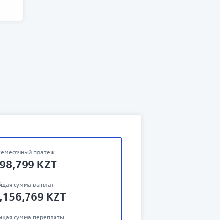
емесячный платеж
98,799
KZT
щая сумма выплат
,156,769
KZT
щая сумма переплаты