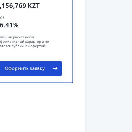
,156,769
KZT
ЭСВ
6.41
%
Данный расчет носит
формативный характер и не
ляется публичной офертой!
Оформить заявку