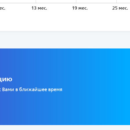
ес.
13 мес.
19 мес.
L
25 мес.
ацию
 с Вами в ближайшее время