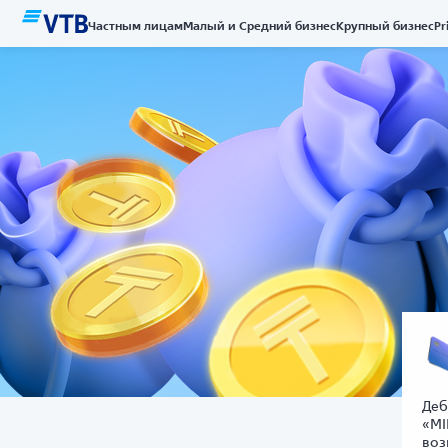
Частным лицам
Малый и Средний бизнес
Крупный бизнес
Pr
Деб
«MI
воз