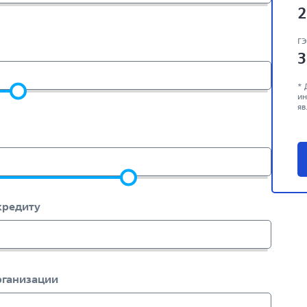
2
Г
3
* 
ин
яв
кредиту
рганизации