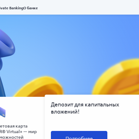
ivate Banking
О банке
Депозит для капитальных
вложений!
етовая карта
R® Virtual» — мир
можностей
Подробнее