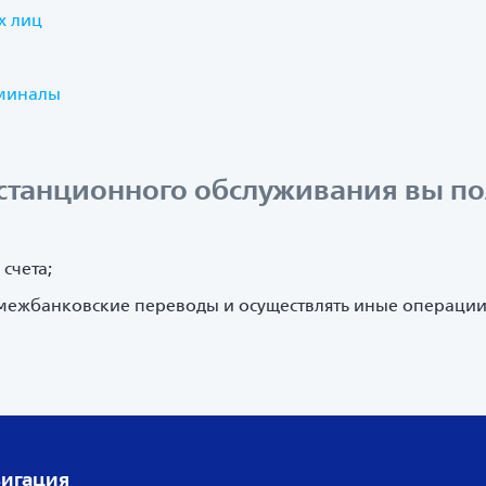
х лиц
миналы
станционного обслуживания вы по
счета;
межбанковские переводы и осуществлять иные операции
игация