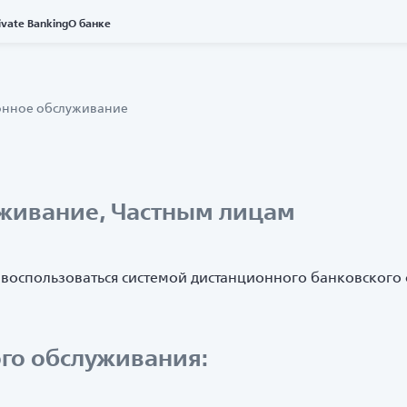
ivate Banking
О банке
онное обслуживание
живание, Частным лицам
м воспользоваться системой дистанционного банковского
го обслуживания: