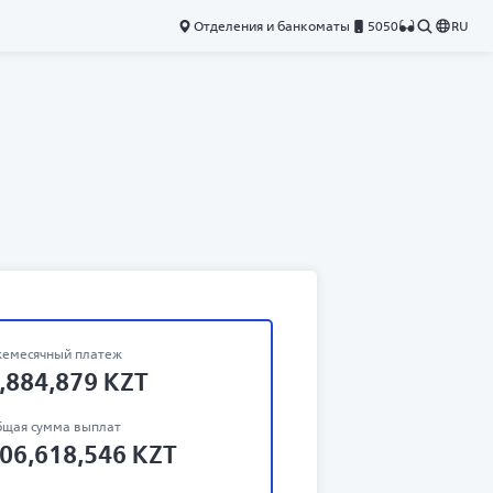
Отделения и банкоматы
5050
RU
емесячный платеж
,884,879
KZT
щая сумма выплат
06,618,546
KZT