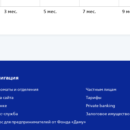
3 мес.
5 мес.
L
7 мес.
9 м
игация
оматы и отделения
Частным лицам
а сайта
Тарифы
нке
Private banking
с‑служба
Залоговое имущество
с для предпринимателей от Фонда «Даму»