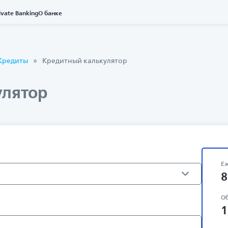
ivate Banking
О банке
Кредиты
Кредитный калькулятор
улятор
Еж
8
Об
1