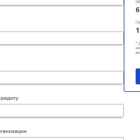
Об
6
Г
1
* 
ин
яв
кредиту
рганизации