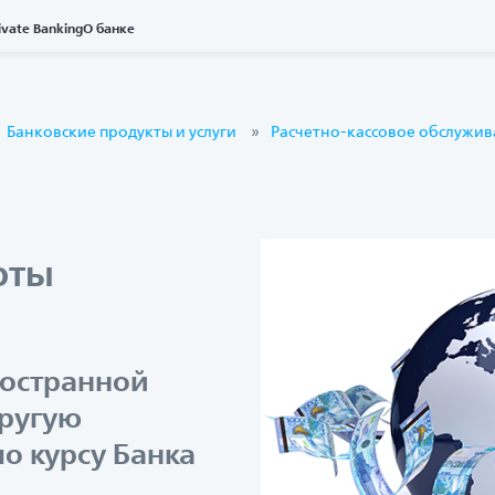
ivate Banking
О банке
Банковские продукты и услуги
Расчетно-кассовое обслужи
юты
ностранной
другую
о курсу Банка