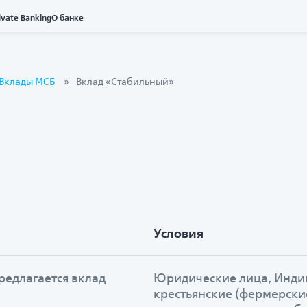
ivate Banking
О банке
Вклады МСБ
Вклад «Стабильный»
Условия
редлагается вклад
Юридические лица, Инди
крестьянские (фермерские