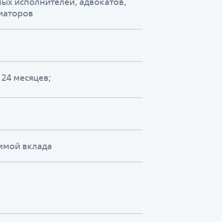
ных исполнителей, адвокатов,
иаторов
о 24 месяцев;
уммой вклада