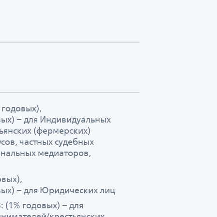
 годовых),
овых) – для Индивидуальных
ьянских (фермерских)
усов, частных судебных
ональных медиаторов,
овых),
овых) – для Юридических лиц
: (1% годовых) – для
нимателей/крестьянских