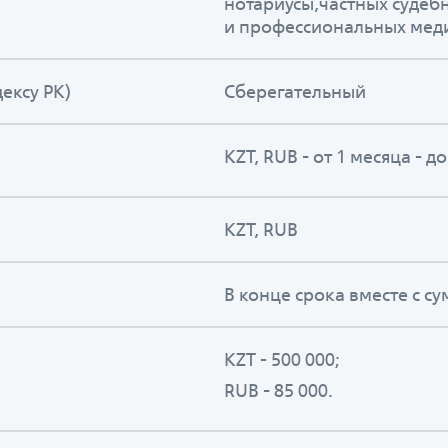
нотариусы,частных судеб
и профессиональных мед
ексу РК)
Сберегательный
KZT, RUB - от 1 месяца - д
KZT, RUB
В конце срока вместе с с
KZT - 500 000;
RUB - 85 000.