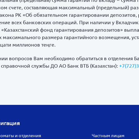
альная (предельная) сумма гарантии по Вкладу – сумма 
ьном счете, составляющая максимальный (предельный) ра
Закона РК «Об обязательном гарантировании депозитов, 
ние всех банковских операций. При наличии у Вкладчик
 «Казахстанский фонд гарантирования депозитов» выпл
х максимального размера гарантийного возмещения, ус
дцати миллионов теңге.
нии вопросов Вам необходимо обратиться в отделения Ба
правочной службы ДО АО Банк ВТБ (Казахстан):
+7(727)
игация
оматы и отделения
Частным лицам