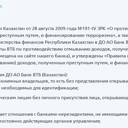
г.
и Казахстан от 28 августа 2009 года №191-IV ЗРК «О про
преступным путем, и финансированию терроризма», а 
стерства финансов Республики Казахстан в ДО АО Банк В
пы ВТБ по противодействию отмыванию доходов, получе
щена на сайте нашего банка), и утверждены «Правила 
ыванию) доходов, полученных преступным путем, и фин
 ДО АО Банк ВТБ (Казахстан):
анонимных владельцев, то есть без представления открыв
 необходимых для идентификации;
ическим лицам без личного присутствия лица, открывающе
вает отношения с банками-нерезидентами, не имеющими н
постоянно действующих органов управления;