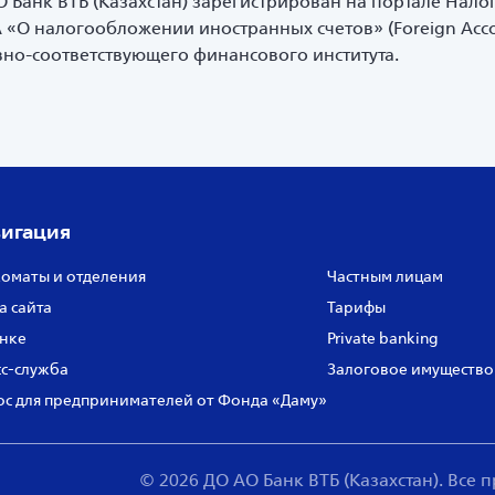
 Банк ВТБ (Казахстан) зарегистрирован на портале Нало
О налогообложении иностранных счетов» (Foreign Accoun
вно-соответствующего финансового института.
игация
оматы и отделения
Частным лицам
а сайта
Тарифы
нке
Private banking
с‑служба
Залоговое имущество
с для предпринимателей от Фонда «Даму»
© 2026 ДО АО Банк ВТБ (Казахстан). Все